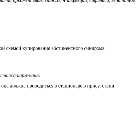
вания на предмет выявления ВИЧ-инфекций, сифилиса, гепатитов
кой схемой купирования абстинентного синдрома:
, стажа наркомана.
у она должна проводиться в стационаре в присутствии