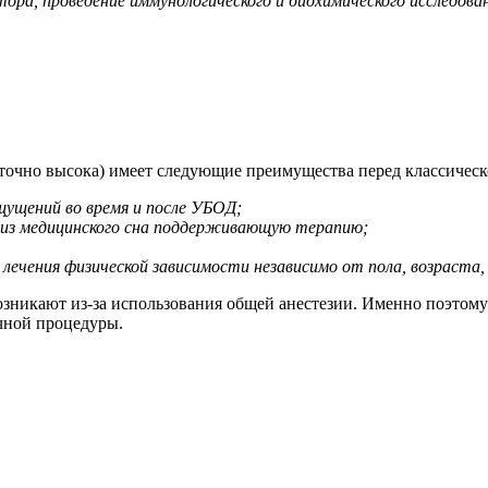
ктора, проведение иммунологического и биохимического исследо
аточно высока) имеет следующие преимущества перед классичес
ущений во время и после УБОД;
 из медицинского сна поддерживающую терапию;
ечения физической зависимости независимо от пола, возраста
возникают из-за использования общей анестезии. Именно поэтом
чной процедуры.