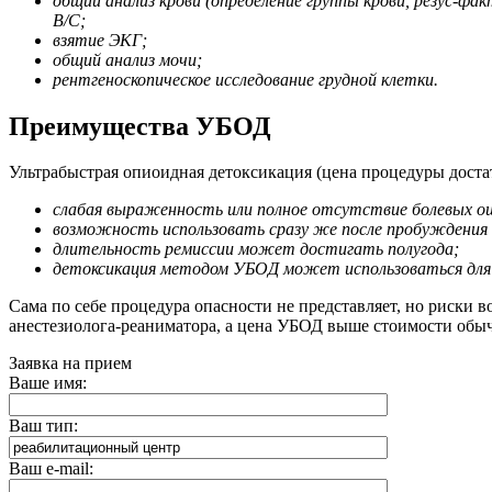
общий анализ крови (определение группы крови, резус-фа
В/С;
взятие ЭКГ;
общий анализ мочи;
рентгеноскопическое исследование грудной клетки.
Преимущества УБОД
Ультрабыстрая опиоидная детоксикация (цена процедуры дост
слабая выраженность или полное отсутствие болевых ощ
возможность использовать сразу же после пробуждения
длительность ремиссии может достигать полугода;
детоксикация методом УБОД может использоваться для л
Сама по себе процедура опасности не представляет, но риски 
анестезиолога-реаниматора, а цена УБОД выше стоимости обы
Заявка на прием
Ваше имя:
Ваш тип:
Ваш e-mail: