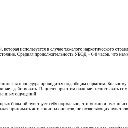
, которая используется в случае тяжелого наркотического отрав
остояние. Средняя продолжительность УБОД – 6-8 часов, что на
ицинская процедура проводится под общим наркозом. Больному в
ачинает действовать. Пациент при этом начинает испытывать си
зненных ощущений.
торых больной чувствует себя нормально, что можно и нужно ис
лжая принимать антагонисты опиатов, не позволяющих чувствов