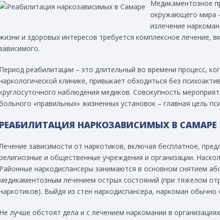
Медикаментозное пр
окружающего мира –
излечение наркоман
жизни и здоровых интересов требуется комплексное лечение,
зависимого.
Период реабилитации – это длительный во времени процесс, ко
наркологической клинике, привыкает обходиться без психоакти
круглосуточного наблюдения медиков. Совокупность мероприят
больного «правильных» жизненных установок – главная цель пс
РЕАБИЛИТАЦИЯ НАРКОЗАВИСИМЫХ В САМАРЕ
Лечение зависимости от наркотиков, включая бесплатное, пред
религиозные и общественные учреждения и организации. Наско
Районные наркодиспансеры занимаются в основном снятием аб
медикаментозным лечением острых состояний (при тяжелом от
наркотиков). Выйдя из стен наркодиспансера, наркоман обычно 
Не лучше обстоят дела и с лечением наркомании в организация