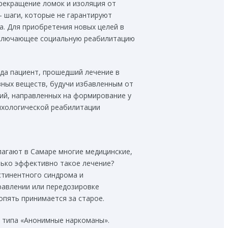
екращение ломок и изоляция от
 шаги, которые не гарантируют
а. Для приобретения новых целей в
 включающее социальную реабилитацию
гда пациент, прошедший лечение в
вных веществ, будучи избавленным от
ий, направленных на формирование у
ихологической реабилитации
лагают в Самаре многие медицинские,
лько эффективно такое лечение?
стинентного синдрома и
равлении или передозировке
опять принимается за старое.
х типа «Анонимные наркоманы».